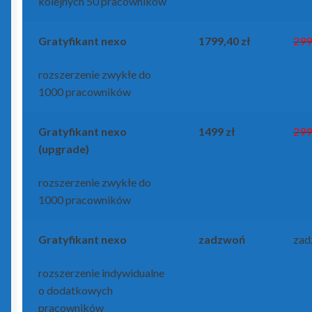
kolejnych 50 pracowników
Gratyfikant
nexo
1799,40 zł
299
rozszerzenie zwykłe do
1000 pracowników
Gratyfikant
nexo
1499 zł
299
(upgrade)
rozszerzenie zwykłe do
1000 pracowników
Gratyfikant
nexo
zadzwoń
zad
rozszerzenie indywidualne
o dodatkowych
pracowników