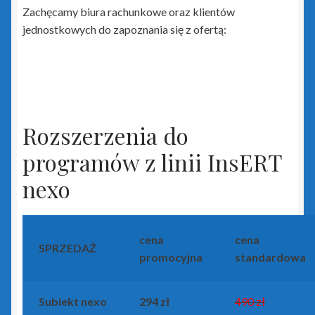
Rewizor GT
Zachęcamy biura rachunkowe oraz klientów
jednostkowych do zapoznania się z ofertą:
Sfera dla Gestora GT
Sfera dla Gratyfikanta GT
Sfera dla Rewizora GT
Rozszerzenia do
Sfera dla Subiekta GT
programów z linii InsERT
nexo
Subiekt GT
Subiekt GT Sfera
cena
cena
SPRZEDAŻ
promocyjna
standardowa
Subiekt Sprint 2
Subiekt123
Subiekt nexo
294 zł
490 zł