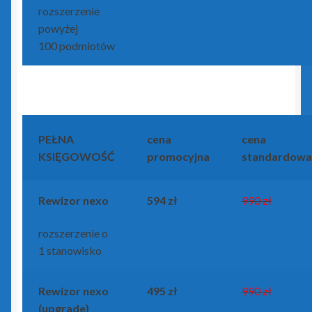
rozszerzenie
powyżej
100 podmiotów
PEŁNA
cena
cena
KSIĘGOWOŚĆ
promocyjna
standardowa
Rewizor nexo
594 zł
990 zł
rozszerzenie o
1 stanowisko
Rewizor nexo
495 zł
990 zł
(upgrade)