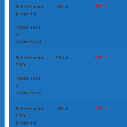
Portal Biura
Subiekt nexo
445 zł
890 zł
(upgrade)
Rachmistrz Nexo
rozszerzenie
Rachmistrz Nexo Pro
o
3 stanowiska
Rewizor Nexo
Subiekt nexo
594 zł
990 zł
Rewizor Nexo Pro
PRO
Sello nx
rozszerzenie
o
1 stanowisko
Subiekt 123
Subiekt Nexo
Subiekt nexo
495 zł
990 zł
PRO
Subiekt Nexo Pro
(upgrade)