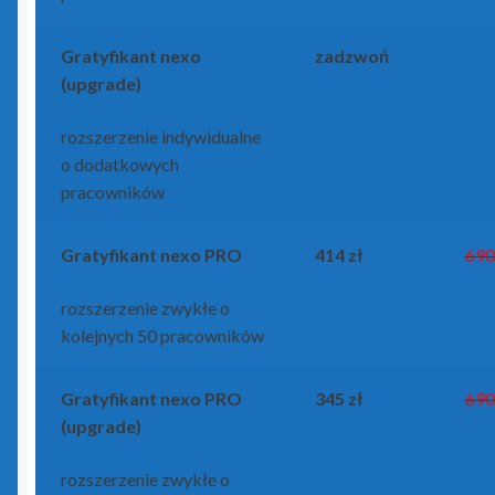
Gratyfikant
nexo
zadzwoń
(upgrade)
rozszerzenie indywidualne
o dodatkowych
pracowników
Gratyfikant
nexo PRO
414 zł
690
rozszerzenie zwykłe o
kolejnych 50 pracowników
Gratyfikant
nexo PRO
345 zł
690
(upgrade)
rozszerzenie zwykłe o