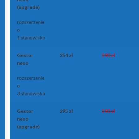
(upgrade)
WAPRO by Asseco
rozszerzenie
Zamówienie
o
1 stanowisko
Zdalna pomoc
Gestor
354 zł
590 zł
nexo
rozszerzenie
o
3 stanowiska
Gestor
295 zł
590 zł
nexo
(upgrade)