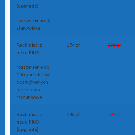
(upgrade)
rozszerzenie o 3
stanowiska
Rachmistrz
174 zł
290 zł
nexo PRO
rozszerzenie do
100 podmiotów
obsługiwanych
przez biuro
rachunkowe
Rachmistrz
145 zł
290 zł
nexo PRO
(upgrade)