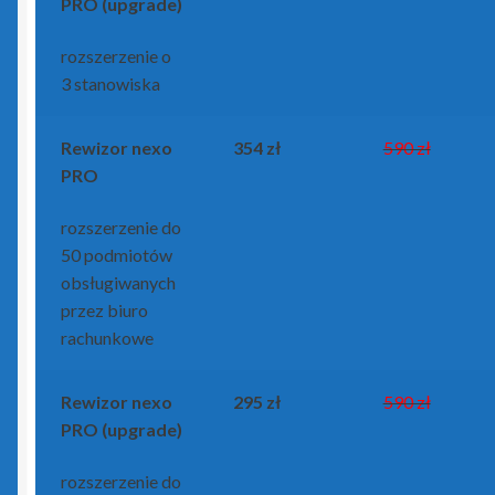
PRO (upgrade)
rozszerzenie o
3 stanowiska
Rewizor nexo
354 zł
590 zł
PRO
rozszerzenie do
50 podmiotów
obsługiwanych
przez biuro
rachunkowe
Rewizor nexo
295 zł
590 zł
PRO (upgrade)
rozszerzenie do