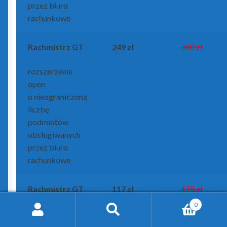
przez biuro
rachunkowe
Rachmistrz GT
249 zł
390 zł
rozszerzenie
open
o nieograniczoną
liczbę
podmiotów
obsługiwanych
przez biuro
rachunkowe
Rachmistrz GT
117 zł
175 zł
0
licencja
Search
Search
oddziałowa na