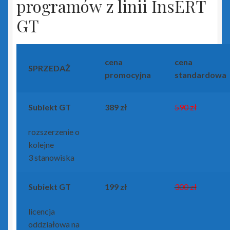
programów z linii InsERT
GT
cena
cena
SPRZEDAŻ
promocyjna
standardowa
Subiekt GT
389 zł
590 zł
rozszerzenie o
kolejne
3 stanowiska
Subiekt GT
199 zł
300 zł
licencja
oddziałowa na