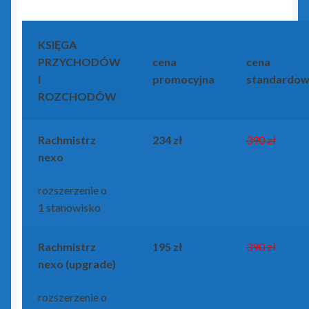
KSIĘGA
PRZYCHODÓW
cena
cena
I
promocyjna
standardo
ROZCHODÓW
Rachmistrz
234 zł
390 zł
nexo
rozszerzenie o
1 stanowisko
Rachmistrz
195 zł
390 zł
nexo (upgrade)
rozszerzenie o