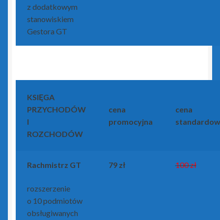
z dodatkowym
stanowiskiem
Gestora GT
KSIĘGA
PRZYCHODÓW
cena
cena
I
promocyjna
standardo
ROZCHODÓW
Rachmistrz GT
79 zł
100 zł
rozszerzenie
o 10 podmiotów
obsługiwanych