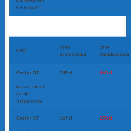
stanowiskiem
Subiekta GT
cena
cena
CRM
promocyjna
standardowa
Gestor GT
249 zł
450 zł
rozszerzenie o
kolejne
3 stanowiska
Gestor GT
167 zł
250 zł