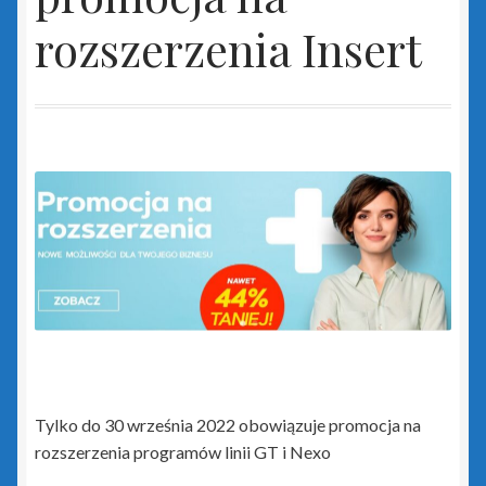
Insert GT
rozszerzenia Insert
Biuro GT
czerwony PLUS dla InsERT GT
Gestor GT
Gratyfikant GT
Gratyfikant GT Sfera
niebieski PLUS dla InsERT GT
Tylko do 30 września 2022 obowiązuje promocja na
Rachmistrz GT
rozszerzenia programów linii GT i Nexo