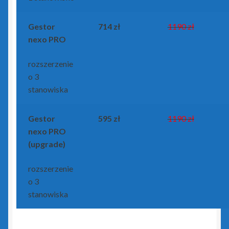
Gestor
714 zł
1190 zł
nexo PRO
rozszerzenie
o 3
stanowiska
Gestor
595 zł
1190 zł
nexo PRO
(upgrade)
rozszerzenie
o 3
stanowiska