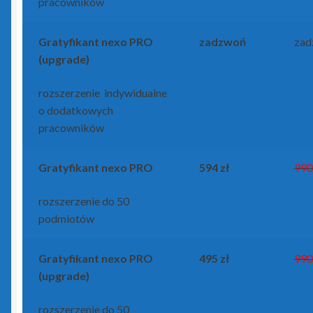
pracowników
Gratyfikant
nexo PRO
zadzwoń
zad
(upgrade)
rozszerzenie indywidualne
o dodatkowych
pracowników
Gratyfikant
nexo PRO
594 zł
990
rozszerzenie do 50
podmiotów
Gratyfikant
nexo PRO
495 zł
990
(upgrade)
rozszerzenie do 50