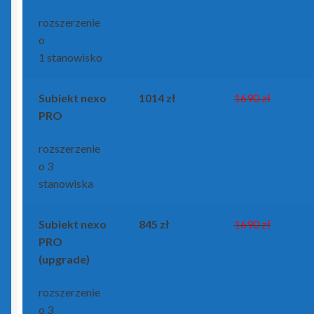
rozszerzenie
Kasy fiskalne
o
1 stanowisko
Poradniki – kasy fiskalne
Subiekt nexo
1014 zł
1690 zł
Koszyk
PRO
Moje konto
rozszerzenie
o 3
Monitoring wizyjny
stanowiska
O nas
Subiekt nexo
845 zł
1690 zł
PRO
Oprogramowanie
(upgrade)
Poradniki – oprogramowanie
rozszerzenie
o 3