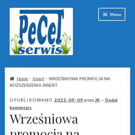
Przejdź
Przejdź
Menu
do
do
nawigacji
treści
Strona główna
Home
Insert
WRZEŚNIOWA PROMOCJA NA
Baza wiedzy
ROZSZERZENIA INSERT
Client Portal
OPUBLIKOWANO
2022-09-09
przez
JK
—
Dodaj
komentarz
ESET
Wrześniowa
Insert
promocja na