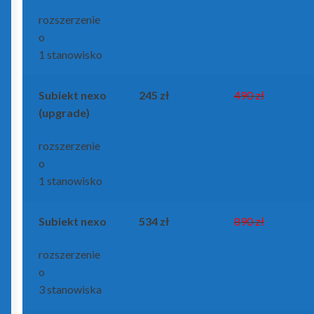
rozszerzenie
zielony PLUS dla InsERT GT
o
1 stanowisko
Insert Nexo i Nexo Pro
Subiekt nexo
245 zł
490 zł
Biuro Nexo
(upgrade)
Gestor Nexo
rozszerzenie
o
Gestor Nexo Pro
1 stanowisko
Gratyfikant Nexo
Subiekt nexo
534 zł
890 zł
Gratyfikant Nexo Pro
rozszerzenie
o
Lekarz Plus
3 stanowiska