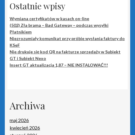
Ostatnie wpisy
Kasy fiskalne
Wymiana certyfikatów w kasach on-line
(502) Zła brama – Bad Gateway – podczas wysyłki
Poradniki – kasy fiskalne
Płatnikiem
Niezrozumiały komunikat przy próbie wysłania faktury do
Koszyk
KSeF
Nie drukuje się kod QR na fakturze sprzedaży w Subiekt
GT i Subiekt Nexo
Moje konto
Insert GT aktualizacja 1,87 – NIE INSTALOWAĆ!!!
Monitoring wizyjny
O nas
Archiwa
Oprogramowanie
maj 2026
Poradniki – oprogramowanie
kwiecień 2026