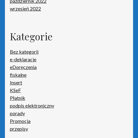
październik 2022
wrzesień 2022
WAPRO by Asseco
Zamówienie
Kategorie
Zdalna pomoc
Bez kategorii
e-deklaracje
eDoręczenia
fiskalne
Insert
KSeF
Płatnik
podpis elektroniczny
porady
Promocja
przepisy