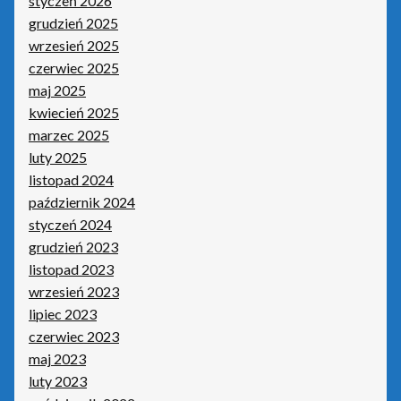
styczeń 2026
Płatnik
grudzień 2025
wrzesień 2025
Podpis elektroniczny
czerwiec 2025
maj 2025
Polityka prywatności
kwiecień 2025
marzec 2025
Pozostałe produkty Insert
luty 2025
listopad 2024
Sieci – porady
październik 2024
styczeń 2024
grudzień 2023
Sklep
listopad 2023
wrzesień 2023
Strona główna
lipiec 2023
czerwiec 2023
Terminale płatnicze
maj 2023
luty 2023
Tonery i tusze