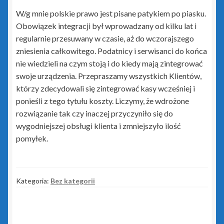
W/g mnie polskie prawo jest pisane patykiem po piasku.
zielony PLUS dla InsERT GT
Obowiązek integracji był wprowadzany od kilku lat i
regularnie przesuwany w czasie, aż do wczorajszego
Insert Nexo i Nexo Pro
zniesienia całkowitego. Podatnicy i serwisanci do końca
nie wiedzieli na czym stoją i do kiedy mają zintegrować
Biuro Nexo
swoje urządzenia. Przepraszamy wszystkich Klientów,
którzy zdecydowali się zintegrować kasy wcześniej i
Gestor Nexo
ponieśli z tego tytułu koszty. Liczymy, że wdrożone
rozwiązanie tak czy inaczej przyczyniło się do
Gestor Nexo Pro
wygodniejszej obsługi klienta i zmniejszyło ilość
pomyłek.
Gratyfikant Nexo
Gratyfikant Nexo Pro
Kategoria:
Bez kategorii
Lekarz Plus