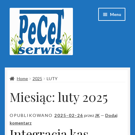
Przejdź
Przejdź
Menu
do
do
nawigacji
treści
Strona główna
Home
2025
LUTY
Baza wiedzy
Miesiąc:
luty 2025
Client Portal
ESET
OPUBLIKOWANO
2025-02-26
przez
JK
—
Dodaj
komentarz
Insert
Integracja kas