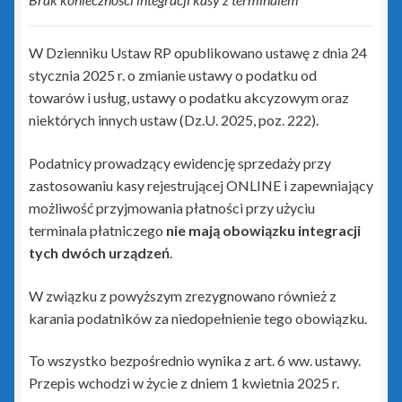
Rewizor GT
Sfera dla Gestora GT
W Dzienniku Ustaw RP opublikowano ustawę z dnia 24
stycznia 2025 r. o zmianie ustawy o podatku od
Sfera dla Gratyfikanta GT
towarów i usług, ustawy o podatku akcyzowym oraz
niektórych innych ustaw (Dz.U. 2025, poz. 222).
Sfera dla Rewizora GT
Podatnicy prowadzący ewidencję sprzedaży przy
zastosowaniu kasy rejestrującej ONLINE i zapewniający
Sfera dla Subiekta GT
możliwość przyjmowania płatności przy użyciu
terminala płatniczego
nie mają obowiązku integracji
Subiekt GT
tych dwóch urządzeń
.
Subiekt GT Sfera
W związku z powyższym zrezygnowano również z
karania podatników za niedopełnienie tego obowiązku.
Subiekt Sprint 2
To wszystko bezpośrednio wynika z art. 6 ww. ustawy.
Subiekt123
Przepis wchodzi w życie z dniem 1 kwietnia 2025 r.