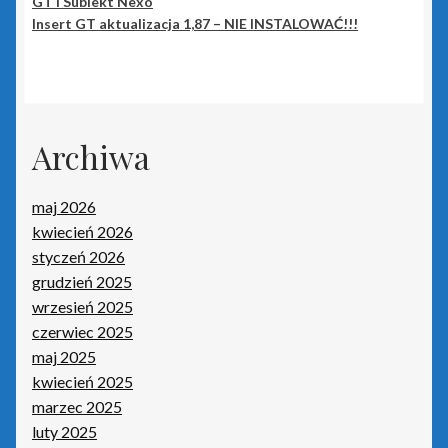
GT i Subiekt Nexo
Portal Biura
Insert GT aktualizacja 1,87 – NIE INSTALOWAĆ!!!
Rachmistrz Nexo
Rachmistrz Nexo Pro
Archiwa
Rewizor Nexo
maj 2026
Rewizor Nexo Pro
kwiecień 2026
styczeń 2026
Sello nx
grudzień 2025
wrzesień 2025
Subiekt 123
czerwiec 2025
maj 2025
Subiekt Nexo
kwiecień 2025
marzec 2025
Subiekt Nexo Pro
luty 2025