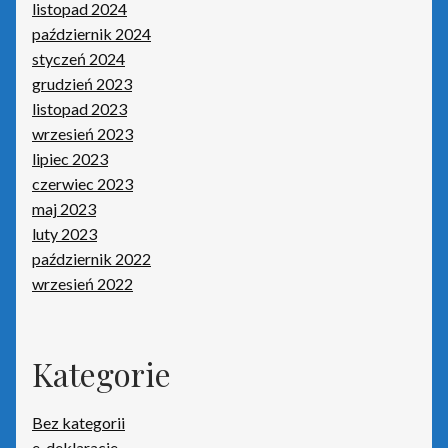
listopad 2024
październik 2024
Kasy fiskalne
styczeń 2024
grudzień 2023
Poradniki – kasy fiskalne
listopad 2023
wrzesień 2023
Koszyk
lipiec 2023
czerwiec 2023
Moje konto
maj 2023
luty 2023
Monitoring wizyjny
październik 2022
wrzesień 2022
O nas
Oprogramowanie
Kategorie
Poradniki – oprogramowanie
Bez kategorii
e-deklaracje