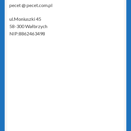
pecet @ pecet.com.pl
Insert GT
ul.Moniuszki 45
Biuro GT
58-300 Wałbrzych
NIP:8862463498
czerwony PLUS dla InsERT GT
Gestor GT
Gratyfikant GT
Gratyfikant GT Sfera
niebieski PLUS dla InsERT GT
Rachmistrz GT