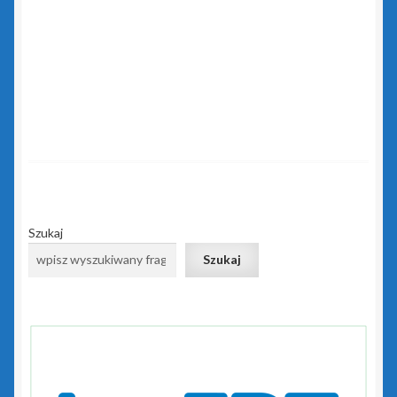
Rewizor GT
Sfera dla Gestora GT
Sfera dla Gratyfikanta GT
Sfera dla Rewizora GT
Sfera dla Subiekta GT
Szukaj
Subiekt GT
Szukaj
Subiekt GT Sfera
Subiekt Sprint 2
Subiekt123