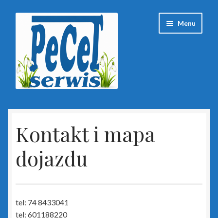
Przejdź
Przejdź
Menu
do
do
nawigacji
treści
Strona główna
Kontakt i mapa
Baza wiedzy
dojazdu
Client Portal
ESET
tel: 74 8433041
Insert
tel: 601188220