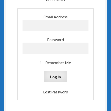
Insert GT
Email Address
Biuro GT
czerwony PLUS dla InsERT GT
Password
Gestor GT
Gratyfikant GT
Remember Me
Gratyfikant GT Sfera
niebieski PLUS dla InsERT GT
Lost Password
Rachmistrz GT