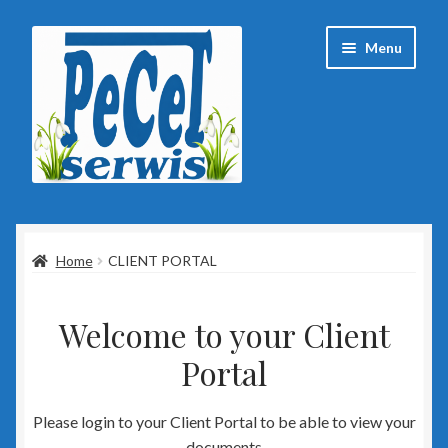
Przejdź
Przejdź
Menu
do
do
nawigacji
treści
Strona główna
Home
CLIENT PORTAL
Baza wiedzy
Client Portal
Welcome to your Client
Portal
ESET
Insert
Please login to your Client Portal to be able to view your
documents