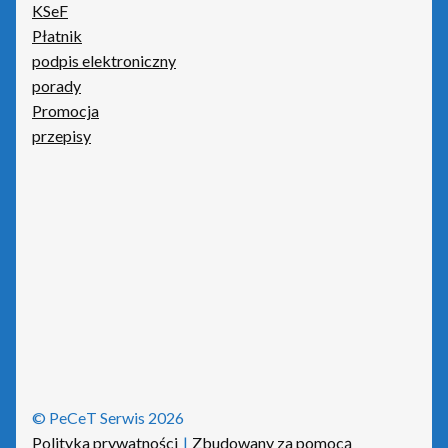
KSeF
Płatnik
Płatnik
podpis elektroniczny
Podpis elektroniczny
porady
Promocja
Polityka prywatności
przepisy
Pozostałe produkty Insert
Sieci – porady
Sklep
Strona główna
Terminale płatnicze
© PeCeT Serwis 2026
Tonery i tusze
Polityka prywatności
Zbudowany za pomocą