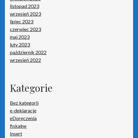
listopad 2023
Kasy fiskalne
wrzesień 2023
lipiec 2023
Poradniki – kasy fiskalne
czerwiec 2023
maj 2023
Koszyk
luty 2023
październik 2022
wrzesień 2022
Moje konto
Monitoring wizyjny
Kategorie
O nas
Bez kategorii
Oprogramowanie
e-deklaracje
eDoręczenia
Poradniki – oprogramowanie
fiskalne
Insert