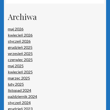
Portal Biura
Archiwa
Rachmistrz Nexo
Rachmistrz Nexo Pro
maj 2026
kwiecień 2026
Rewizor Nexo
styczeń 2026
grudzień 2025
wrzesień 2025
Rewizor Nexo Pro
czerwiec 2025
maj 2025
Sello nx
kwiecień 2025
marzec 2025
Subiekt 123
luty 2025
listopad 2024
Subiekt Nexo
październik 2024
styczeń 2024
Subiekt Nexo Pro
grudzień 2023