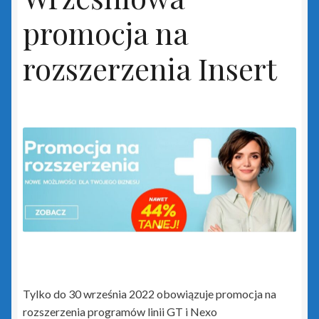
Insert GT
promocja na
rozszerzenia Insert
Biuro GT
czerwony PLUS dla InsERT GT
Gestor GT
Gratyfikant GT
Gratyfikant GT Sfera
niebieski PLUS dla InsERT GT
Rachmistrz GT
Tylko do 30 września 2022 obowiązuje promocja na
rozszerzenia programów linii GT i Nexo