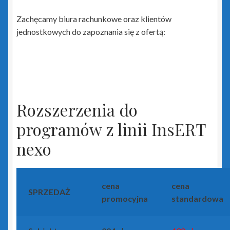
Rewizor GT
Zachęcamy biura rachunkowe oraz klientów
Sfera dla Gestora GT
jednostkowych do zapoznania się z ofertą:
Sfera dla Gratyfikanta GT
Sfera dla Rewizora GT
Rozszerzenia do
Sfera dla Subiekta GT
programów z linii InsERT
Subiekt GT
nexo
Subiekt GT Sfera
cena
cena
Subiekt Sprint 2
SPRZEDAŻ
promocyjna
standardowa
Subiekt123