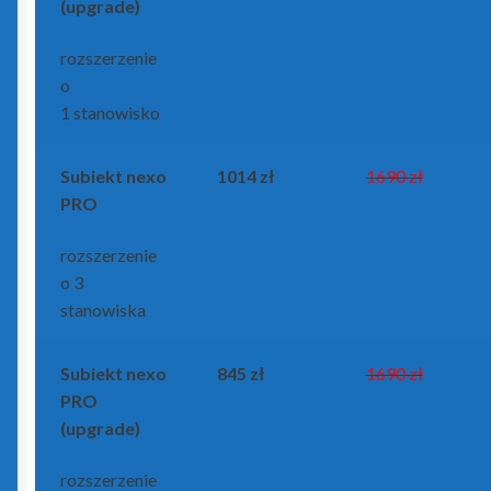
(upgrade)
Kasy fiskalne
rozszerzenie
o
Poradniki – kasy fiskalne
1 stanowisko
Koszyk
Subiekt nexo
1014 zł
1690 zł
PRO
Moje konto
rozszerzenie
Monitoring wizyjny
o 3
stanowiska
O nas
Subiekt nexo
845 zł
1690 zł
Oprogramowanie
PRO
(upgrade)
Poradniki – oprogramowanie
rozszerzenie