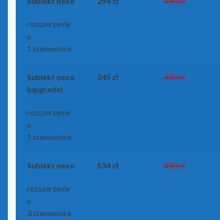
Subiekt nexo
294 zł
490 zł
zielony PLUS dla InsERT GT
rozszerzenie
o
Insert Nexo i Nexo Pro
1 stanowisko
Biuro Nexo
Subiekt nexo
245 zł
490 zł
(upgrade)
Gestor Nexo
rozszerzenie
Gestor Nexo Pro
o
1 stanowisko
Gratyfikant Nexo
Subiekt nexo
534 zł
890 zł
Gratyfikant Nexo Pro
rozszerzenie
Lekarz Plus
o
3 stanowiska