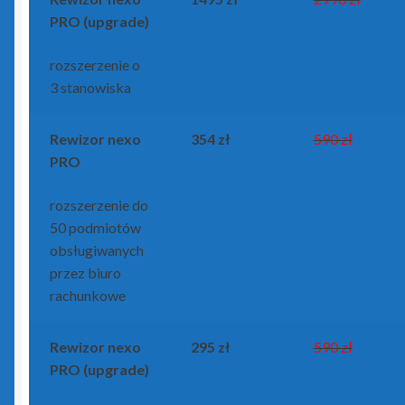
PRO (upgrade)
rozszerzenie o
3 stanowiska
Rewizor nexo
354 zł
590 zł
PRO
rozszerzenie do
50 podmiotów
obsługiwanych
przez biuro
rachunkowe
Rewizor nexo
295 zł
590 zł
PRO (upgrade)