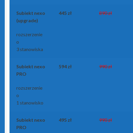
Portal Biura
Subiekt nexo
445 zł
890 zł
Rachmistrz Nexo
(upgrade)
Rachmistrz Nexo Pro
rozszerzenie
o
3 stanowiska
Rewizor Nexo
Rewizor Nexo Pro
Subiekt nexo
594 zł
990 zł
PRO
Sello nx
rozszerzenie
o
Subiekt 123
1 stanowisko
Subiekt Nexo
Subiekt nexo
495 zł
990 zł
PRO
Subiekt Nexo Pro