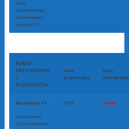
wraz
z dodatkowym
stanowiskiem
Gestora GT
KSIĘGA
PRZYCHODÓW
cena
cena
I
promocyjna
standardo
ROZCHODÓW
Rachmistrz GT
79 zł
100 zł
rozszerzenie
o 10 podmiotów