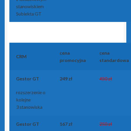
stanowiskiem
Subiekta GT
cena
cena
CRM
promocyjna
standardowa
Gestor GT
249 zł
450 zł
rozszerzenie o
kolejne
3 stanowiska
Gestor GT
167 zł
250 zł