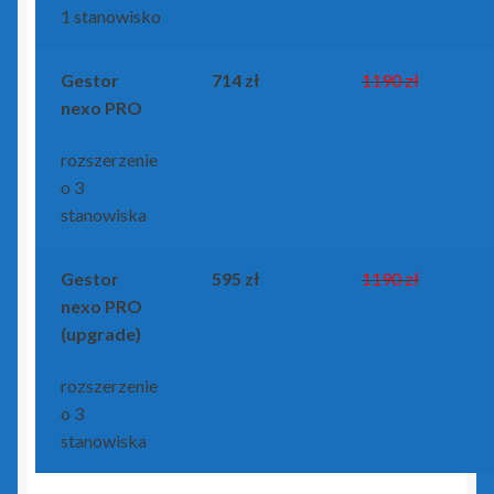
1 stanowisko
Gestor
714 zł
1190 zł
nexo PRO
rozszerzenie
o 3
stanowiska
Gestor
595 zł
1190 zł
nexo PRO
(upgrade)
rozszerzenie
o 3
stanowiska