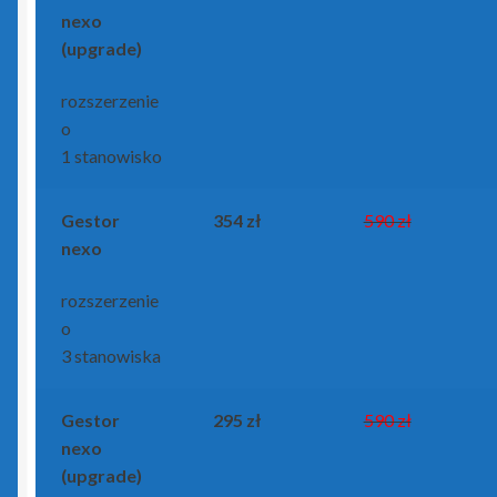
nexo
WAPRO by Asseco
(upgrade)
rozszerzenie
Zamówienie
o
1 stanowisko
Zdalna pomoc
Gestor
354 zł
590 zł
nexo
rozszerzenie
o
3 stanowiska
Gestor
295 zł
590 zł
nexo
(upgrade)