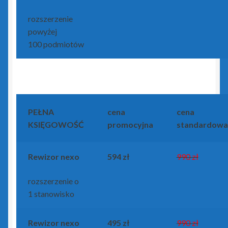
rozszerzenie
powyżej
100 podmiotów
PEŁNA
cena
cena
KSIĘGOWOŚĆ
promocyjna
standardowa
Rewizor nexo
594 zł
990 zł
rozszerzenie o
1 stanowisko
Rewizor nexo
495 zł
990 zł