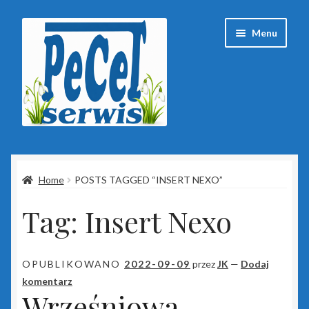
Przejdź
Przejdź
Menu
do
do
nawigacji
treści
Strona główna
Home
POSTS TAGGED “INSERT NEXO”
Baza wiedzy
Tag:
Insert Nexo
Client Portal
ESET
OPUBLIKOWANO
2022-09-09
przez
JK
—
Dodaj
komentarz
Insert
Wrześniowa