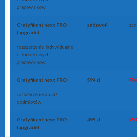
pracowników
Gratyfikant
nexo PRO
zadzwoń
zad
(upgrade)
rozszerzenie indywidualne
o dodatkowych
pracowników
Gratyfikant
nexo PRO
594 zł
990
rozszerzenie do 50
podmiotów
Gratyfikant
nexo PRO
495 zł
990
(upgrade)