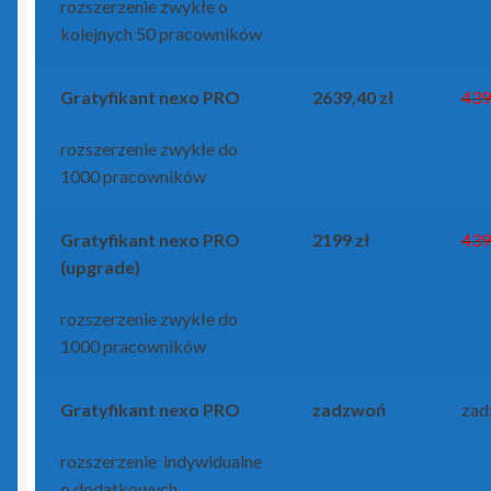
rozszerzenie zwykłe o
kolejnych 50 pracowników
Gratyfikant
nexo PRO
2639,40 zł
439
rozszerzenie zwykłe do
1000 pracowników
Gratyfikant
nexo PRO
2199 zł
439
(upgrade)
rozszerzenie zwykłe do
1000 pracowników
Gratyfikant
nexo PRO
zadzwoń
zad
rozszerzenie indywidualne
o dodatkowych