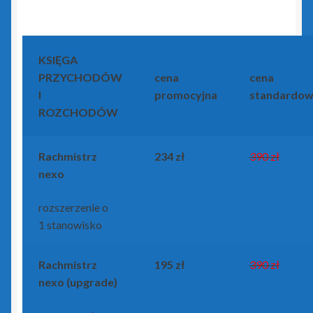
KSIĘGA
PRZYCHODÓW
cena
cena
I
promocyjna
standardo
ROZCHODÓW
Rachmistrz
234 zł
390 zł
nexo
rozszerzenie o
1 stanowisko
Rachmistrz
195 zł
390 zł
nexo (upgrade)