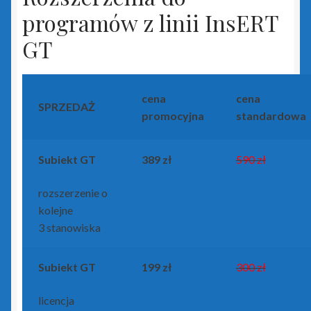
programów z linii InsERT
GT
cena
cena
SPRZEDAŻ
promocyjna
standardowa
Subiekt GT
389 zł
590 zł
rozszerzenie o
kolejne
3 stanowiska
Subiekt GT
199 zł
300 zł
licencja