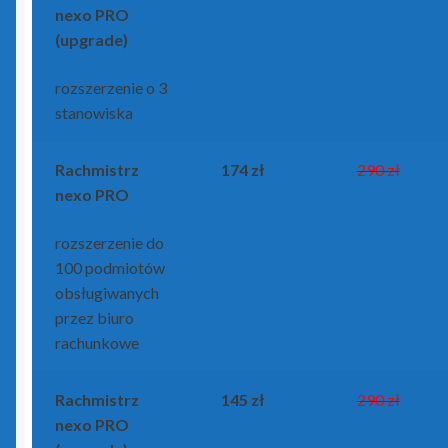
nexo PRO
(upgrade)
rozszerzenie o 3
stanowiska
Rachmistrz
174 zł
290 zł
nexo PRO
rozszerzenie do
100 podmiotów
obsługiwanych
przez biuro
rachunkowe
Rachmistrz
145 zł
290 zł
nexo PRO