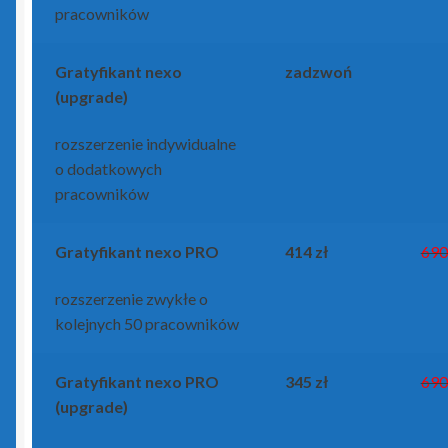
pracowników
Gratyfikant
nexo
zadzwoń
(upgrade)
rozszerzenie indywidualne
o dodatkowych
pracowników
Gratyfikant
nexo PRO
414 zł
690
rozszerzenie zwykłe o
kolejnych 50 pracowników
Gratyfikant
nexo PRO
345 zł
690
(upgrade)