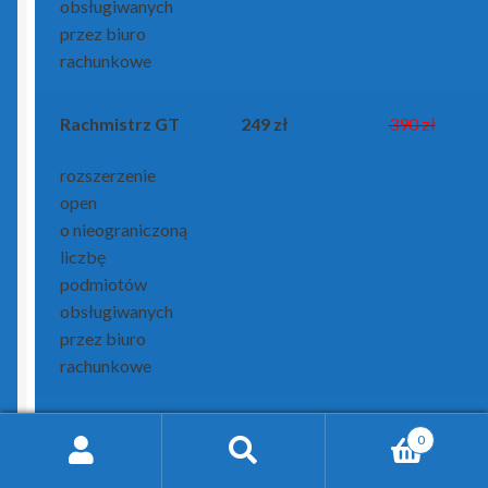
obsługiwanych
przez biuro
rachunkowe
Rachmistrz GT
249 zł
390 zł
rozszerzenie
open
o nieograniczoną
liczbę
podmiotów
obsługiwanych
przez biuro
rachunkowe
Rachmistrz GT
117 zł
175 zł
0
Search
Search
licencja