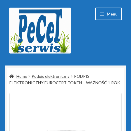
Przejdź
Przejdź
Menu
do
do
nawigacji
treści
Strona główna
Home
Podpis elektroniczny
PODPIS
Baza wiedzy
ELEKTRONICZNY EUROCERT TOKEN – WAŻNOŚĆ 1 ROK
Client Portal
ESET
Insert