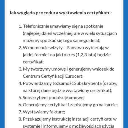
zielony PLUS dla InsERT GT
Jak wygląda procedura wystawienia certyfikatu:
Insert Nexo i Nexo Pro
Telefonicznie umawiamy się na spotkanie
(najlepiej dzień wcześniej, ale w wielu sytuacjach
Biuro Nexo
możemy spotkać się tego samego dnia);
W momencie wizyty – Państwo wybierają w
Gestor Nexo
jakiej formie i na jaki okres (1,2,3 lata) będzie
certyfikat;
My tworzymy umowę i generujemy wniosek do
Gestor Nexo Pro
Centrum Certyfikacji Eurocert;
Potwierdzamy tożsamość Subskrybenta (osoby,
Gratyfikant Nexo
na której dane będzie wystawiony certyfikat);
Subskrybent podpisuje umowę;
Gratyfikant Nexo Pro
Generujemy certyfikat i zapisujemy go na karcie;
Wystawiamy fakturę;
Lekarz Plus
Przekazujemy instrukcję instalacji certyfikatu w
systemie i informujemy o możliwościach użycia