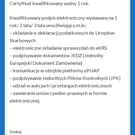
Certyfikat kwalifikowany ważny 1 rok.
Płatnik
Kwalifikowany podpis elektroniczny wydawany na 1
Podpis elektroniczny
rok/ 2 lata/ 3 lata umożliwiający m.in.:
– składanie e-deklaracji podatkowych do Urzędów
Polityka prywatności
Skarbowych
– elektroniczne składanie sprawozdań do eKRS
Pozostałe produkty Insert
– podpisywanie dokumentów JEDZ (Jednolity
Europejski Dokument Zamówienia)
Sieci – porady
– komunikacje w obrębie platformy ePUAP
– podpisywanie Jednolitych Plików Kontrolnych (JPK)
Sklep
– udział w aukcjach i przetargach elektronicznych
– zawieranie umów cywilno-prawnych w formie
Strona główna
elektronicznej.
Terminale płatnicze
Tonery i tusze
Szukaj