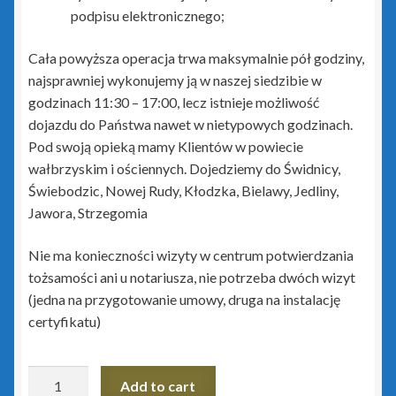
Portal Biura
podpisu elektronicznego;
Rachmistrz Nexo
Cała powyższa operacja trwa maksymalnie pół godziny,
najsprawniej wykonujemy ją w naszej siedzibie w
Rachmistrz Nexo Pro
godzinach 11:30 – 17:00, lecz istnieje możliwość
dojazdu do Państwa nawet w nietypowych godzinach.
Pod swoją opieką mamy Klientów w powiecie
Rewizor Nexo
wałbrzyskim i ościennych. Dojedziemy do Świdnicy,
Świebodzic, Nowej Rudy, Kłodzka, Bielawy, Jedliny,
Rewizor Nexo Pro
Jawora, Strzegomia
Sello nx
Nie ma konieczności wizyty w centrum potwierdzania
tożsamości ani u notariusza, nie potrzeba dwóch wizyt
Subiekt 123
(jedna na przygotowanie umowy, druga na instalację
certyfikatu)
Subiekt Nexo
Podpis
Subiekt Nexo Pro
Add to cart