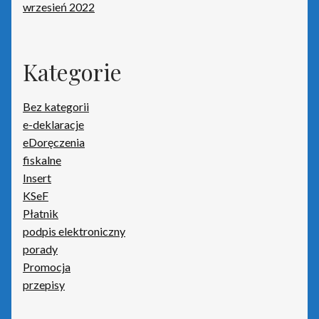
wrzesień 2022
Kategorie
Bez kategorii
e-deklaracje
eDoręczenia
fiskalne
Insert
KSeF
Płatnik
podpis elektroniczny
porady
Promocja
przepisy