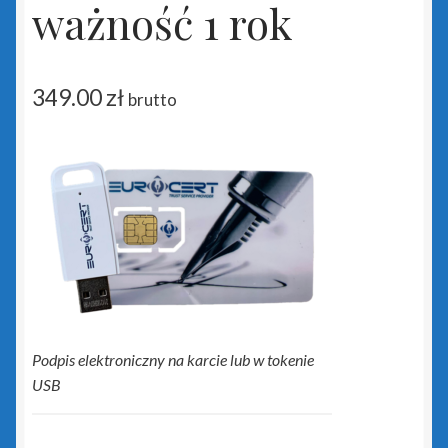
Rewizor GT
ważność 1 rok
Sfera dla Gestora GT
349.00
zł
brutto
Sfera dla Gratyfikanta GT
Sfera dla Rewizora GT
Sfera dla Subiekta GT
Subiekt GT
Subiekt GT Sfera
Podpis elektroniczny na karcie lub w tokenie
Subiekt Sprint 2
USB
Subiekt123