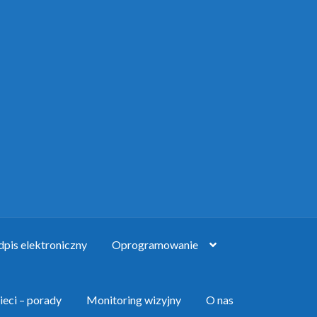
pis elektroniczny
Oprogramowanie
ieci – porady
Monitoring wizyjny
O nas