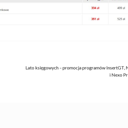
Następny
Lato księgowych – promocja programów InsertGT, 
wpis:
i Nexo P