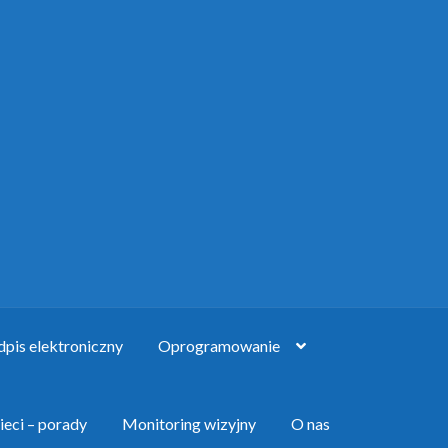
pis elektroniczny
Oprogramowanie
ieci – porady
Monitoring wizyjny
O nas