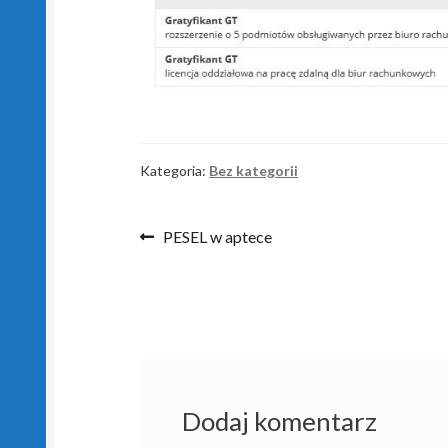
Kategoria:
Bez kategorii
Nawigacja
Poprzedni
PESEL w aptece
wpis:
wpisu
Dodaj komentarz