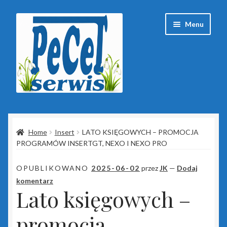
Przejdź
Przejdź
Menu
do
do
nawigacji
treści
Strona główna
Home
Insert
LATO KSIĘGOWYCH – PROMOCJA
Baza wiedzy
PROGRAMÓW INSERTGT, NEXO I NEXO PRO
Client Portal
OPUBLIKOWANO
2025-06-02
przez
JK
—
Dodaj
komentarz
ESET
Lato księgowych –
Insert
promocja