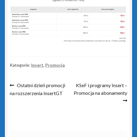
Kasy fiskalne
Poradniki – kasy fiskalne
Koszyk
Moje konto
Kategorie:
Insert
,
Promocja
Monitoring wizyjny
Nawigacja
Poprzedni
Następny
Ostatni dzień promocji
KSeF i programy Insert –
O nas
wpis:
wpis:
Promocja na abonamenty
na rozszerzenia InsertGT
wpisu
Oprogramowanie
Poradniki – oprogramowanie