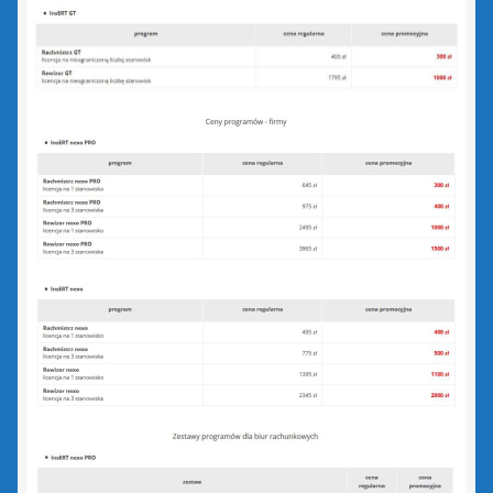
zielony PLUS dla InsERT GT
Insert Nexo i Nexo Pro
Biuro Nexo
Gestor Nexo
Gestor Nexo Pro
Gratyfikant Nexo
Gratyfikant Nexo Pro
Lekarz Plus