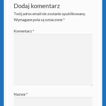
Płatnik
Dodaj komentarz
Twój adres email nie zostanie opublikowany.
Podpis elektroniczny
Wymagane pola są oznaczone
*
Polityka prywatności
Komentarz
*
Pozostałe produkty Insert
Sieci – porady
Sklep
Strona główna
Terminale płatnicze
Nazwa
*
Tonery i tusze