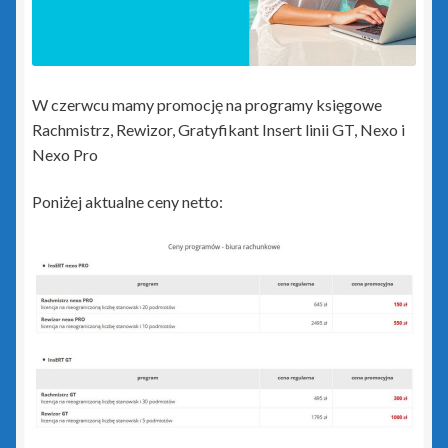
Rewizor GT
Sfera dla Gestora GT
W czerwcu mamy promocję na programy księgowe
Sfera dla Gratyfikanta GT
Rachmistrz, Rewizor, Gratyfikant Insert linii GT, Nexo i
Nexo Pro
Sfera dla Rewizora GT
Poniżej aktualne ceny netto:
Sfera dla Subiekta GT
Subiekt GT
Subiekt GT Sfera
Subiekt Sprint 2
Subiekt123