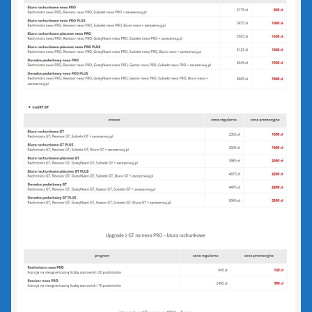
Portal Biura
Rachmistrz Nexo
Rachmistrz Nexo Pro
Rewizor Nexo
Rewizor Nexo Pro
Sello nx
Subiekt 123
Subiekt Nexo
Subiekt Nexo Pro