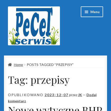
Przejdź
Przejdź
Menu
do
do
nawigacji
treści
Strona główna
Home
POSTS TAGGED “PRZEPISY”
Baza wiedzy
Tag:
przepisy
Client Portal
ESET
OPUBLIKOWANO
2023-12-07
przez
JK
—
Dodaj
komentarz
Insert
Nowe wytyczne BHP