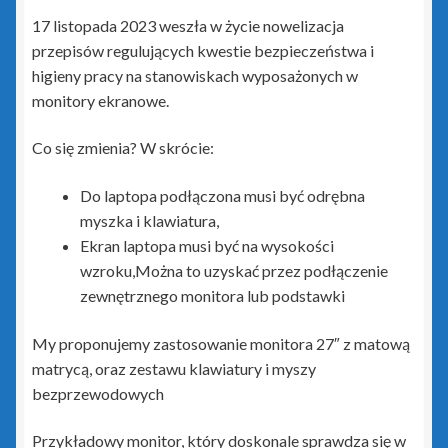
17 listopada 2023 weszła w życie nowelizacja
zielony PLUS dla InsERT GT
przepisów regulujących kwestie bezpieczeństwa i
higieny pracy na stanowiskach wyposażonych w
Insert Nexo i Nexo Pro
monitory ekranowe.
Biuro Nexo
Co się zmienia? W skrócie:
Gestor Nexo
Do laptopa podłączona musi być odrębna
myszka i klawiatura,
Gestor Nexo Pro
Ekran laptopa musi być na wysokości
wzroku,Można to uzyskać przez podłączenie
zewnętrznego monitora lub podstawki
Gratyfikant Nexo
My proponujemy zastosowanie monitora 27″ z matową
Gratyfikant Nexo Pro
matrycą, oraz zestawu klawiatury i myszy
bezprzewodowych
Lekarz Plus
Przykładowy monitor, który doskonale sprawdza się w