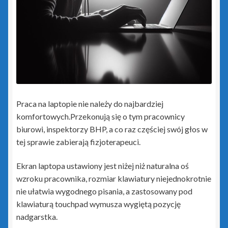
Rewizor GT
Sfera dla Gestora GT
Sfera dla Gratyfikanta GT
Sfera dla Rewizora GT
Praca na laptopie nie należy do najbardziej
Sfera dla Subiekta GT
komfortowych.Przekonują się o tym pracownicy
biurowi, inspektorzy BHP, a co raz częściej swój głos w
Subiekt GT
tej sprawie zabierają fizjoterapeuci.
Subiekt GT Sfera
Ekran laptopa ustawiony jest niżej niż naturalna oś
wzroku pracownika, rozmiar klawiatury niejednokrotnie
Subiekt Sprint 2
nie ułatwia wygodnego pisania, a zastosowany pod
klawiaturą touchpad wymusza wygiętą pozycję
nadgarstka.
Subiekt123