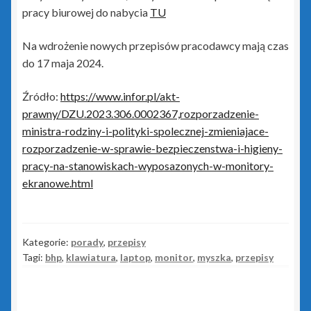
Portal Biura
pracy biurowej do nabycia
TU
Rachmistrz Nexo
Na wdrożenie nowych przepisów pracodawcy mają czas
do 17 maja 2024.
Rachmistrz Nexo Pro
Źródło:
https://www.infor.pl/akt-
prawny/DZU.2023.306.0002367,rozporzadzenie-
Rewizor Nexo
ministra-rodziny-i-polityki-spolecznej-zmieniajace-
rozporzadzenie-w-sprawie-bezpieczenstwa-i-higieny-
Rewizor Nexo Pro
pracy-na-stanowiskach-wyposazonych-w-monitory-
ekranowe.html
Sello nx
Subiekt 123
Kategorie:
porady
,
przepisy
Tagi:
bhp
,
klawiatura
,
laptop
,
monitor
,
myszka
,
przepisy
Subiekt Nexo
Subiekt Nexo Pro