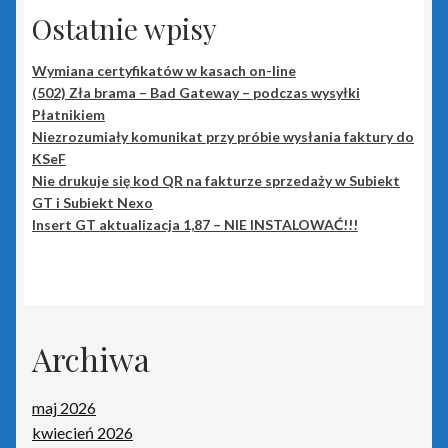
Płatnik
Ostatnie wpisy
Podpis elektroniczny
Wymiana certyfikatów w kasach on-line
(502) Zła brama – Bad Gateway – podczas wysyłki
Płatnikiem
Polityka prywatności
Niezrozumiały komunikat przy próbie wysłania faktury do
KSeF
Pozostałe produkty Insert
Nie drukuje się kod QR na fakturze sprzedaży w Subiekt
GT i Subiekt Nexo
Sieci – porady
Insert GT aktualizacja 1,87 – NIE INSTALOWAĆ!!!
Sklep
Strona główna
Archiwa
Terminale płatnicze
maj 2026
kwiecień 2026
Tonery i tusze