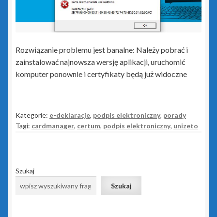
Kasy fiskalne
Poradniki – kasy fiskalne
Rozwiązanie problemu jest banalne: Należy pobrać i
zainstalować najnowsza wersję aplikacji, uruchomić
Koszyk
komputer ponownie i certyfikaty będą już widoczne
Moje konto
Kategorie:
e-deklaracje
,
podpis elektroniczny
,
porady
Monitoring wizyjny
Tagi:
cardmanager
,
certum
,
podpis elektroniczny
,
unizeto
O nas
Szukaj
Oprogramowanie
Szukaj
Poradniki – oprogramowanie