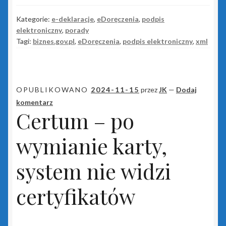
zielony PLUS dla InsERT GT
Kategorie:
e-deklaracje
,
eDoręczenia
,
podpis
elektroniczny
,
porady
Tagi:
biznes.gov.pl
,
eDoręczenia
,
podpis elektroniczny
,
xml
Insert Nexo i Nexo Pro
Biuro Nexo
OPUBLIKOWANO
2024-11-15
przez
JK
—
Dodaj
Gestor Nexo
komentarz
Certum – po
Gestor Nexo Pro
wymianie karty,
Gratyfikant Nexo
system nie widzi
Gratyfikant Nexo Pro
certyfikatów
Lekarz Plus