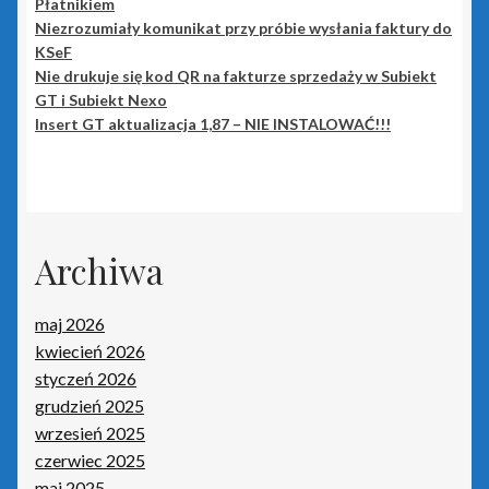
Płatnikiem
Niezrozumiały komunikat przy próbie wysłania faktury do
WAPRO by Asseco
KSeF
Nie drukuje się kod QR na fakturze sprzedaży w Subiekt
GT i Subiekt Nexo
Zamówienie
Insert GT aktualizacja 1,87 – NIE INSTALOWAĆ!!!
Zdalna pomoc
Archiwa
maj 2026
kwiecień 2026
styczeń 2026
grudzień 2025
wrzesień 2025
czerwiec 2025
maj 2025