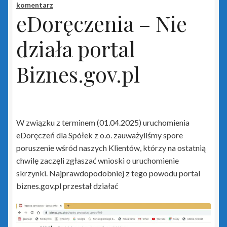
komentarz
Insert GT
eDoręczenia – Nie
działa portal
Biuro GT
Biznes.gov.pl
czerwony PLUS dla InsERT GT
Gestor GT
Gratyfikant GT
W związku z terminem (01.04.2025) uruchomienia
eDoręczeń dla Spółek z o.o. zauważyliśmy spore
Gratyfikant GT Sfera
poruszenie wśród naszych Klientów, którzy na ostatnią
chwilę zaczęli zgłaszać wnioski o uruchomienie
skrzynki. Najprawdopodobniej z tego powodu portal
niebieski PLUS dla InsERT GT
biznes.gov.pl przestał działać
Rachmistrz GT