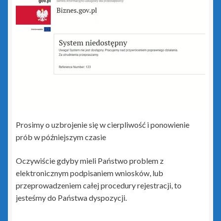
Rewizor GT
Sfera dla Gestora GT
Sfera dla Gratyfikanta GT
Sfera dla Rewizora GT
Sfera dla Subiekta GT
Prosimy o uzbrojenie się w cierpliwość i ponowienie
Subiekt GT
prób w późniejszym czasie
Subiekt GT Sfera
Oczywiście gdyby mieli Państwo problem z
elektronicznym podpisaniem wniosków, lub
Subiekt Sprint 2
przeprowadzeniem całej procedury rejestracji, to
jesteśmy do Państwa dyspozycji.
Subiekt123