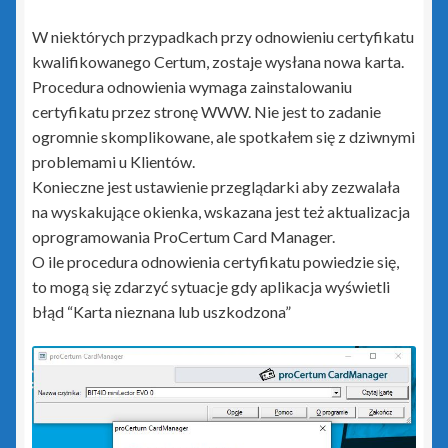
Portal Biura
W niektórych przypadkach przy odnowieniu certyfikatu
Rachmistrz Nexo
kwalifikowanego Certum, zostaje wysłana nowa karta.
Procedura odnowienia wymaga zainstalowaniu
certyfikatu przez stronę WWW. Nie jest to zadanie
Rachmistrz Nexo Pro
ogromnie skomplikowane, ale spotkałem się z dziwnymi
problemami u Klientów.
Rewizor Nexo
Konieczne jest ustawienie przeglądarki aby zezwalała
na wyskakujące okienka, wskazana jest też aktualizacja
Rewizor Nexo Pro
oprogramowania ProCertum Card Manager.
O ile procedura odnowienia certyfikatu powiedzie się,
Sello nx
to mogą się zdarzyć sytuacje gdy aplikacja wyświetli
błąd “Karta nieznana lub uszkodzona”
Subiekt 123
Subiekt Nexo
Subiekt Nexo Pro