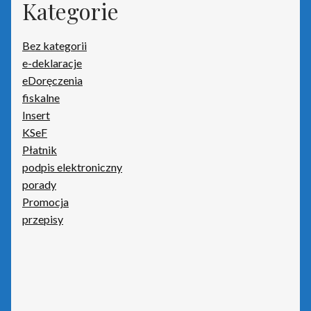
Kategorie
Bez kategorii
e-deklaracje
eDoręczenia
fiskalne
Insert
KSeF
Płatnik
podpis elektroniczny
porady
Promocja
przepisy