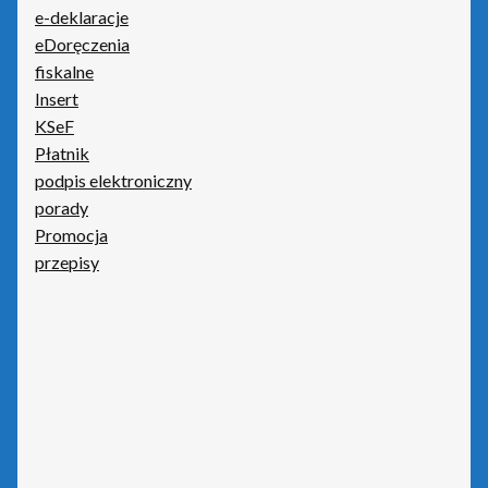
e-deklaracje
eDoręczenia
fiskalne
Insert
KSeF
Płatnik
podpis elektroniczny
porady
Promocja
przepisy