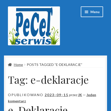
Przejdź
Przejdź
Menu
do
do
nawigacji
treści
Strona główna
Home
POSTS TAGGED “E-DEKLARACJE”
Baza wiedzy
Tag:
e-deklaracje
Client Portal
ESET
OPUBLIKOWANO
2023-09-15
przez
JK
—
Jeden
komentarz
Insert
e-Deklaracje