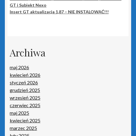
Płatnik
GT i Subiekt Nexo
Insert GT aktualizacja 1,87 – NIE INSTALOWAĆ!!!
Podpis elektroniczny
Polityka prywatności
Archiwa
Pozostałe produkty Insert
maj 2026
Sieci – porady
kwiecień 2026
styczeń 2026
Sklep
grudzień 2025
wrzesień 2025
Strona główna
czerwiec 2025
maj 2025
Terminale płatnicze
kwiecień 2025
marzec 2025
Tonery i tusze
luty 2025