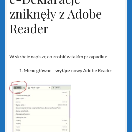
Insert GT
zniknęły z Adobe
Reader
Biuro GT
czerwony PLUS dla InsERT GT
Gestor GT
W skrócie napiszę co zrobić w takim przypadku:
Gratyfikant GT
Menu główne –
wyłącz
nowy Adobe Reader
Gratyfikant GT Sfera
niebieski PLUS dla InsERT GT
Rachmistrz GT