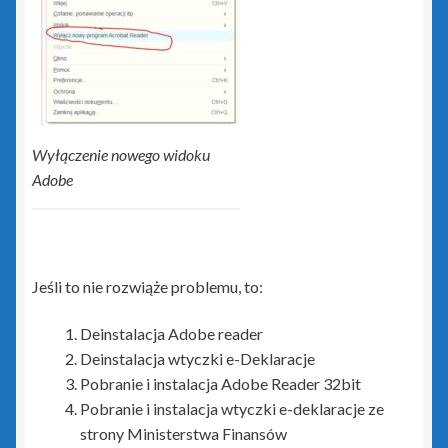
Rewizor GT
Sfera dla Gestora GT
Sfera dla Gratyfikanta GT
Wyłączenie nowego widoku
Sfera dla Rewizora GT
Adobe
Sfera dla Subiekta GT
Subiekt GT
Jeśli to nie rozwiąże problemu, to:
Subiekt GT Sfera
Deinstalacja Adobe reader
Deinstalacja wtyczki e-Deklaracje
Subiekt Sprint 2
Pobranie i instalacja Adobe Reader 32bit
Pobranie i instalacja wtyczki e-deklaracje ze
Subiekt123
strony Ministerstwa Finansów