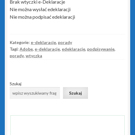
Brak wtyczki e-Deklaracje
Portal Biura
Nie można wysłać edeklaracji
Nie można podpisać edeklaracji
Rachmistrz Nexo
Rachmistrz Nexo Pro
Kategorie:
e-deklaracje
,
porady
Tagi:
Adobe
,
e-deklaracje
,
edeklaracje
,
podpisywanie
,
Rewizor Nexo
porady
,
wtyczka
Rewizor Nexo Pro
Sello nx
Szukaj
Szukaj
Subiekt 123
Subiekt Nexo
Subiekt Nexo Pro