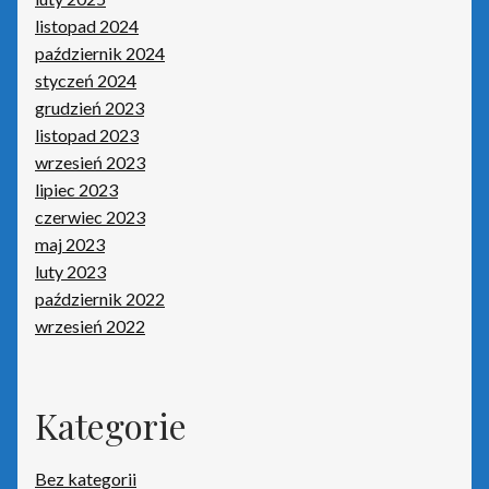
listopad 2024
WAPRO by Asseco
październik 2024
styczeń 2024
Zamówienie
grudzień 2023
listopad 2023
Zdalna pomoc
wrzesień 2023
lipiec 2023
czerwiec 2023
maj 2023
luty 2023
październik 2022
wrzesień 2022
Kategorie
Bez kategorii