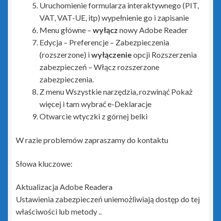
Uruchomienie formularza interaktywnego (PIT,
zielony PLUS dla InsERT GT
VAT, VAT-UE, itp) wypełnienie go i zapisanie
Menu główne –
wyłącz
nowy Adobe Reader
Insert Nexo i Nexo Pro
Edycja – Preferencje – Zabezpieczenia
(rozszerzone) i
wyłączenie
opcji Rozszerzenia
zabezpieczeń – Włącz rozszerzone
Biuro Nexo
zabezpieczenia.
Z menu Wszystkie narzędzia, rozwinąć Pokaż
Gestor Nexo
więcej i tam wybrać e-Deklaracje
Otwarcie wtyczki z górnej belki
Gestor Nexo Pro
W razie problemów zapraszamy do kontaktu
Gratyfikant Nexo
Słowa kluczowe:
Gratyfikant Nexo Pro
Aktualizacja Adobe Readera
Lekarz Plus
Ustawienia zabezpieczeń uniemożliwiają dostęp do tej
właściwości lub metody ..