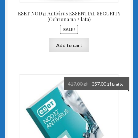
zielony PLUS dla InsERT GT
ESET NOD32 Antivirus ESSENTIAL SECURITY
(Ochrona na 2 lata)
Insert Nexo i Nexo Pro
SALE!
Biuro Nexo
Add to cart
Gestor Nexo
Gestor Nexo Pro
417.00
zł
357.00
zł
brutto
Gratyfikant Nexo
Gratyfikant Nexo Pro
Lekarz Plus