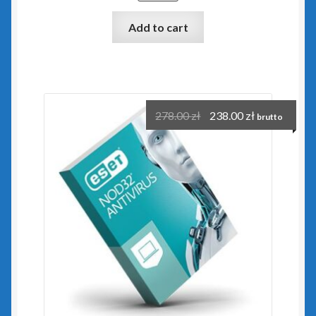
Rewizor GT
Add to cart
Sfera dla Gestora GT
Sfera dla Gratyfikanta GT
Sfera dla Rewizora GT
278.00
zł
238.00
zł
brutto
Sfera dla Subiekta GT
Subiekt GT
Subiekt GT Sfera
Subiekt Sprint 2
Subiekt123