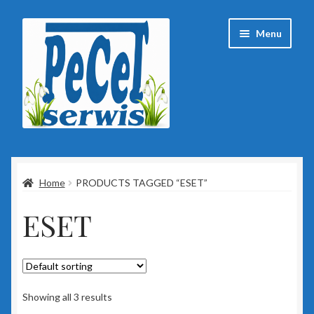
Przejdź
Przejdź
Menu
do
do
nawigacji
treści
Strona główna
Home
PRODUCTS TAGGED “ESET”
Baza wiedzy
ESET
Client Portal
ESET
Insert
Showing all 3 results