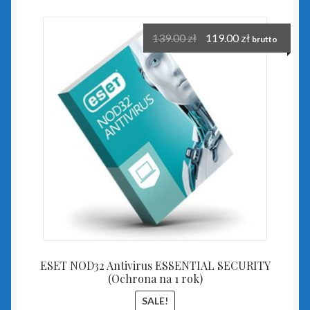
Insert GT
139.00
zł
119.00
zł
brutto
Biuro GT
czerwony PLUS dla InsERT GT
Gestor GT
Gratyfikant GT
Gratyfikant GT Sfera
niebieski PLUS dla InsERT GT
ESET NOD32 Antivirus ESSENTIAL SECURITY
Rachmistrz GT
(Ochrona na 1 rok)
SALE!