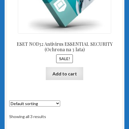
Portal Biura
Rachmistrz Nexo
Rachmistrz Nexo Pro
ESET NOD32 Antivirus ESSENTIAL SECURITY
Rewizor Nexo
(Ochrona na 3 lata)
SALE!
Rewizor Nexo Pro
Add to cart
Sello nx
Subiekt 123
Subiekt Nexo
Showing all 3 results
Subiekt Nexo Pro