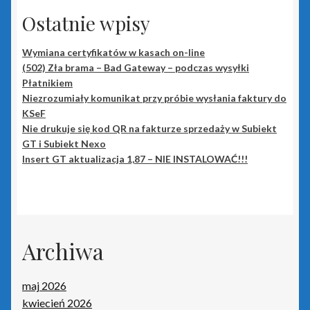
Płatnik
Ostatnie wpisy
Podpis elektroniczny
Wymiana certyfikatów w kasach on-line
(502) Zła brama – Bad Gateway – podczas wysyłki
Polityka prywatności
Płatnikiem
Niezrozumiały komunikat przy próbie wysłania faktury do
KSeF
Pozostałe produkty Insert
Nie drukuje się kod QR na fakturze sprzedaży w Subiekt
GT i Subiekt Nexo
Sieci – porady
Insert GT aktualizacja 1,87 – NIE INSTALOWAĆ!!!
Sklep
Strona główna
Archiwa
Terminale płatnicze
maj 2026
Tonery i tusze
kwiecień 2026