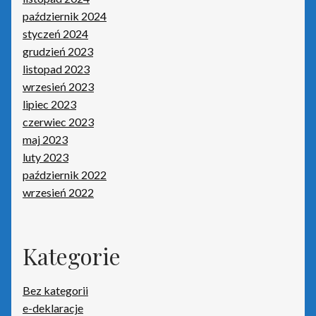
październik 2024
Kasy fiskalne
styczeń 2024
grudzień 2023
Poradniki – kasy fiskalne
listopad 2023
wrzesień 2023
Koszyk
lipiec 2023
czerwiec 2023
Moje konto
maj 2023
luty 2023
październik 2022
Monitoring wizyjny
wrzesień 2022
O nas
Kategorie
Oprogramowanie
Poradniki – oprogramowanie
Bez kategorii
e-deklaracje