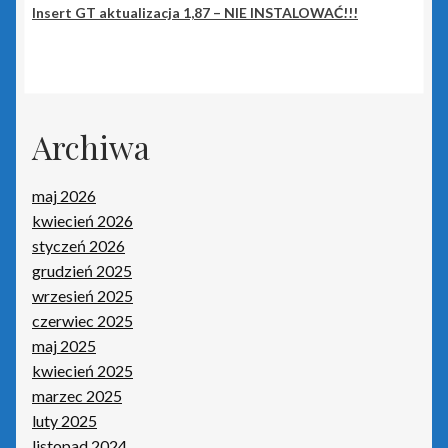
Portal Biura
Insert GT aktualizacja 1,87 – NIE INSTALOWAĆ!!!
Rachmistrz Nexo
Rachmistrz Nexo Pro
Archiwa
Rewizor Nexo
maj 2026
Rewizor Nexo Pro
kwiecień 2026
styczeń 2026
grudzień 2025
Sello nx
wrzesień 2025
czerwiec 2025
Subiekt 123
maj 2025
kwiecień 2025
Subiekt Nexo
marzec 2025
luty 2025
Subiekt Nexo Pro
listopad 2024