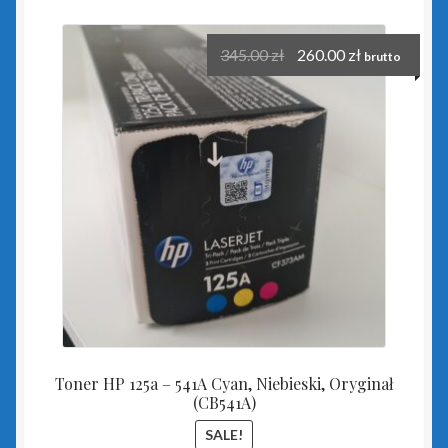
Insert GT
345.00
zł
260.00
zł
brutto
Biuro GT
czerwony PLUS dla InsERT GT
Gestor GT
Gratyfikant GT
Gratyfikant GT Sfera
niebieski PLUS dla InsERT GT
Toner HP 125a – 541A Cyan, Niebieski, Oryginał
Rachmistrz GT
(CB541A)
SALE!