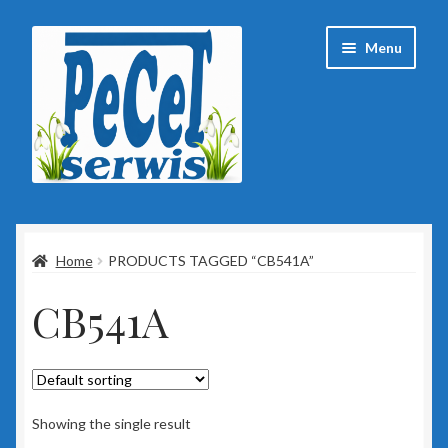
Przejdź
Przejdź
Menu
do
do
nawigacji
treści
Strona główna
Home
PRODUCTS TAGGED “CB541A”
Baza wiedzy
CB541A
Client Portal
ESET
Insert
Showing the single result