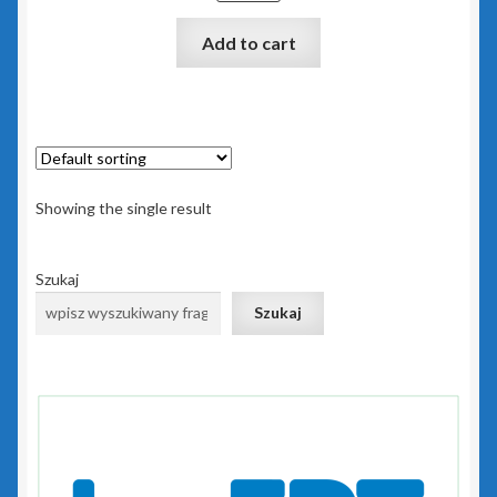
Rewizor GT
Add to cart
Sfera dla Gestora GT
Sfera dla Gratyfikanta GT
Sfera dla Rewizora GT
Showing the single result
Sfera dla Subiekta GT
Szukaj
Subiekt GT
Szukaj
Subiekt GT Sfera
Subiekt Sprint 2
Subiekt123